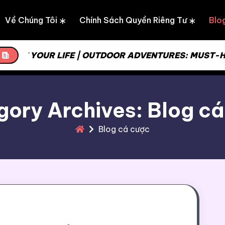
Về Chúng Tôi
Chính Sách Quyền Riêng Tư
Blo
NE YOUR LIFE | OUTDOOR ADVENTURES: MUST-HAVE 
ory Archives: Blog c
Blog cá cược