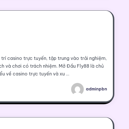
trí casino trực tuyến, tập trung vào trải nghiệm,
h và chơi có trách nhiệm. Mở Đầu Fly88 là chủ
ểu về casino trực tuyến và xu …
adminpbn