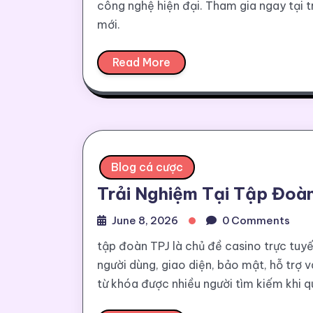
công nghệ hiện đại. Tham gia ngay tại 
mới.
Read More
Blog cá cược
Trải Nghiệm Tại Tập Đoà
June 8, 2026
0 Comments
tập đoàn TPJ là chủ đề casino trực tuyế
người dùng, giao diện, bảo mật, hỗ trợ 
từ khóa được nhiều người tìm kiếm khi 