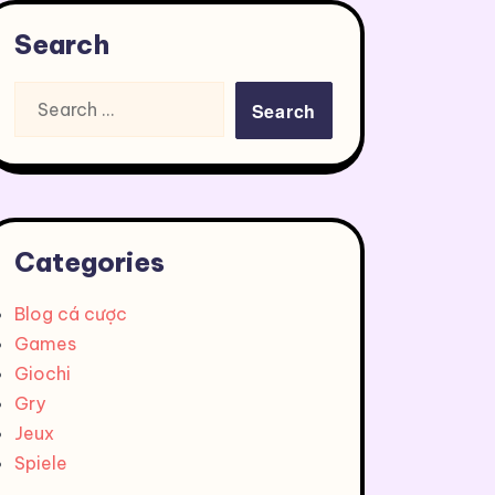
Search
Search
for:
Categories
Blog cá cược
Games
Giochi
Gry
Jeux
Spiele