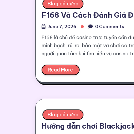
Blog cá cược
F168 Và Cách Đánh Giá Đ
June 7, 2026
0 Comments
F168 là chủ đề casino trực tuyến cần đư
minh bạch, rủi ro, bảo mật và chơi có t
người quan tâm khi tìm hiểu về casino t
Read More
Blog cá cược
Hướng dẫn chơi Blackjack