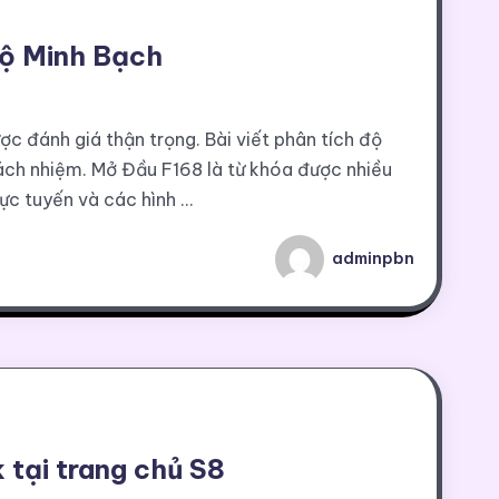
ộ Minh Bạch
ợc đánh giá thận trọng. Bài viết phân tích độ
rách nhiệm. Mở Đầu F168 là từ khóa được nhiều
rực tuyến và các hình …
adminpbn
 tại trang chủ S8