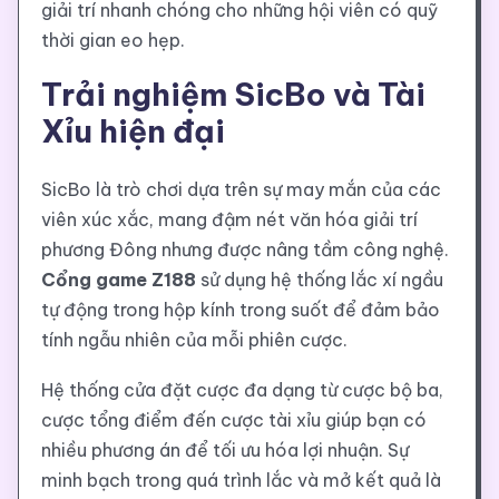
giải trí nhanh chóng cho những hội viên có quỹ
thời gian eo hẹp.
Trải nghiệm SicBo và Tài
Xỉu hiện đại
SicBo là trò chơi dựa trên sự may mắn của các
viên xúc xắc, mang đậm nét văn hóa giải trí
phương Đông nhưng được nâng tầm công nghệ.
Cổng game Z188
sử dụng hệ thống lắc xí ngầu
tự động trong hộp kính trong suốt để đảm bảo
tính ngẫu nhiên của mỗi phiên cược.
Hệ thống cửa đặt cược đa dạng từ cược bộ ba,
cược tổng điểm đến cược tài xỉu giúp bạn có
nhiều phương án để tối ưu hóa lợi nhuận. Sự
minh bạch trong quá trình lắc và mở kết quả là