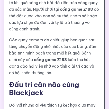
tả khi quả bóng nhỏ bắt đầu lăn trên vòng quay
đa sắc màu. Người chơi tại
cổng game Z188
có
thể đặt cược vào con số cụ thể, nhóm số hoặc
các lựa chọn đỏ đen với tỷ lệ trả thưởng vô
cùng cạnh tranh.
Góc quay camera đa chiều giúp bạn quan sát
từng chuyển động nhỏ nhất của quả bóng, đảm
bảo tính minh bạch trong mỗi kết quả. Sảnh
chơi này của
cổng game Z188
luôn thu hút
đông đảo hội viên nhờ vào tính giải trí cao và
cơ hội nhận thưởng lớn.
Đấu trí cân não cùng
Blackjack
Đối với những ai yêu thích sự kết hợp giữa may