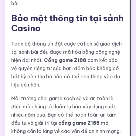
bài.
Bảo mật thông tin tại sảnh
Casino
Toàn bộ thông tin đặt cược và lịch sử giao dịch
tại sảnh bài đều được mã hóa bằng công nghệ
hiện đại nhất.
Cổng game Z188
cam kết bảo
vệ quyền riêng tư của bạn, đảm bảo không có
bất kỳ bên thứ ba nào có thể can thiệp vào dữ
liệu cá nhân.
Môi trường chơi game sạch sẽ và an toàn là
điều mà chúng tôi luôn tự hào xây dựng suốt
nhiều năm qua. Bạn có thể hoàn toàn an tâm
đầu tư và giải trí tại
cổng game Z188
mà
không cần lo lắng về các vấn đề an ninh mạng.