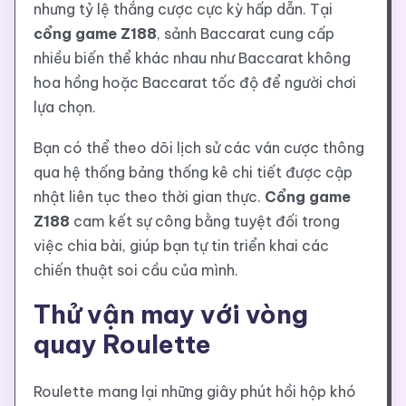
nhưng tỷ lệ thắng cược cực kỳ hấp dẫn. Tại
cổng game Z188
, sảnh Baccarat cung cấp
nhiều biến thể khác nhau như Baccarat không
hoa hồng hoặc Baccarat tốc độ để người chơi
lựa chọn.
Bạn có thể theo dõi lịch sử các ván cược thông
qua hệ thống bảng thống kê chi tiết được cập
nhật liên tục theo thời gian thực.
Cổng game
Z188
cam kết sự công bằng tuyệt đối trong
việc chia bài, giúp bạn tự tin triển khai các
chiến thuật soi cầu của mình.
Thử vận may với vòng
quay Roulette
Roulette mang lại những giây phút hồi hộp khó