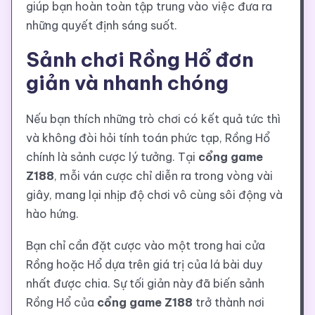
giúp bạn hoàn toàn tập trung vào việc đưa ra
những quyết định sáng suốt.
Sảnh chơi Rồng Hổ đơn
giản và nhanh chóng
Nếu bạn thích những trò chơi có kết quả tức thì
và không đòi hỏi tính toán phức tạp, Rồng Hổ
chính là sảnh cược lý tưởng. Tại
cổng game
Z188
, mỗi ván cược chỉ diễn ra trong vòng vài
giây, mang lại nhịp độ chơi vô cùng sôi động và
hào hứng.
Bạn chỉ cần đặt cược vào một trong hai cửa
Rồng hoặc Hổ dựa trên giá trị của lá bài duy
nhất được chia. Sự tối giản này đã biến sảnh
Rồng Hổ của
cổng game Z188
trở thành nơi