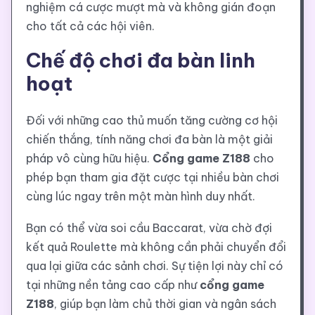
nghiệm cá cược mượt mà và không gián đoạn
cho tất cả các hội viên.
Chế độ chơi đa bàn linh
hoạt
Đối với những cao thủ muốn tăng cường cơ hội
chiến thắng, tính năng chơi đa bàn là một giải
pháp vô cùng hữu hiệu.
Cổng game Z188
cho
phép bạn tham gia đặt cược tại nhiều bàn chơi
cùng lúc ngay trên một màn hình duy nhất.
Bạn có thể vừa soi cầu Baccarat, vừa chờ đợi
kết quả Roulette mà không cần phải chuyển đổi
qua lại giữa các sảnh chơi. Sự tiện lợi này chỉ có
tại những nền tảng cao cấp như
cổng game
Z188
, giúp bạn làm chủ thời gian và ngân sách