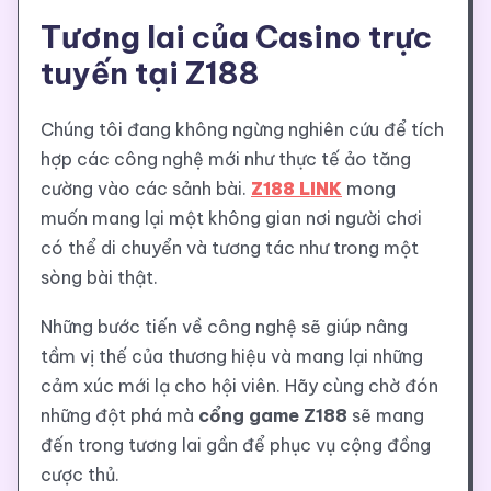
Tương lai của Casino trực
tuyến tại Z188
Chúng tôi đang không ngừng nghiên cứu để tích
hợp các công nghệ mới như thực tế ảo tăng
cường vào các sảnh bài.
Z188 LINK
mong
muốn mang lại một không gian nơi người chơi
có thể di chuyển và tương tác như trong một
sòng bài thật.
Những bước tiến về công nghệ sẽ giúp nâng
tầm vị thế của thương hiệu và mang lại những
cảm xúc mới lạ cho hội viên. Hãy cùng chờ đón
những đột phá mà
cổng game Z188
sẽ mang
đến trong tương lai gần để phục vụ cộng đồng
cược thủ.