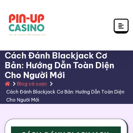
Skip
to
content
Cách Đánh Blackjack Cơ
Bản: Hướng Dẫn Toàn Diện
Cho Người Mới
Blog cá cược
Cách Đánh Blackjack Cơ Bản: Hướng Dẫn Toàn Diện
Cho Người Mới