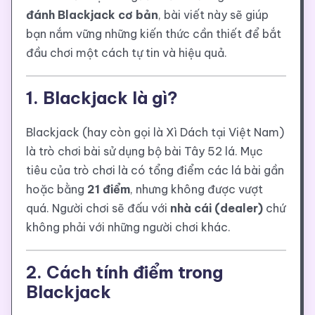
đánh Blackjack cơ bản
, bài viết này sẽ giúp
bạn nắm vững những kiến thức cần thiết để bắt
đầu chơi một cách tự tin và hiệu quả.
1. Blackjack là gì?
Blackjack (hay còn gọi là Xì Dách tại Việt Nam)
là trò chơi bài sử dụng bộ bài Tây 52 lá. Mục
tiêu của trò chơi là có tổng điểm các lá bài gần
hoặc bằng
21 điểm
, nhưng không được vượt
quá. Người chơi sẽ đấu với
nhà cái (dealer)
chứ
không phải với những người chơi khác.
2. Cách tính điểm trong
Blackjack