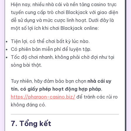
Hiện nay, nhiều nhà cái và nền tảng casino trực
tuyến cung cấp trò chơi Blackjack với giao diện
dễ sử dụng và mức cược linh hoạt. Dưới đây là
một số lợi ích khi chơi Blackjack online:
Tiện lợi, có thể chơi bất kỳ lúc nào.
Có phiên bản miễn phí để luyện tập.
Tốc độ chơi nhanh, không phải chờ đợi như tại
sòng bài thật.
Tuy nhiên, hãy đảm bảo bạn chọn
nhà cái uy
tín, có giấy phép hoạt động hợp pháp
,
https://pharaon-casino.biz/
để tránh các rủi ro
không đáng có.
7. Tổng kết