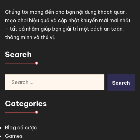
Chúng tôi mang đến cho bạn nội dung khách quan,
mẹo chơi hiệu quả và cập nhật khuyến mãi mới nhất
– tất cả nhằm giúp bạn giải trí một cách an toàn,
thông minh và thú vị.
Search
Search
for:
Categories
Blog cá cược
Games