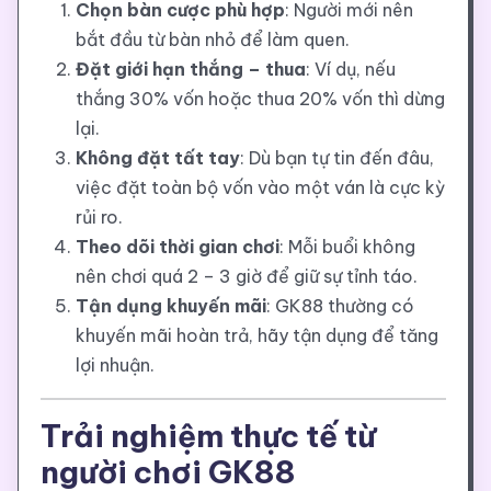
Chọn bàn cược phù hợp
: Người mới nên
bắt đầu từ bàn nhỏ để làm quen.
Đặt giới hạn thắng – thua
: Ví dụ, nếu
thắng 30% vốn hoặc thua 20% vốn thì dừng
lại.
Không đặt tất tay
: Dù bạn tự tin đến đâu,
việc đặt toàn bộ vốn vào một ván là cực kỳ
rủi ro.
Theo dõi thời gian chơi
: Mỗi buổi không
nên chơi quá 2 – 3 giờ để giữ sự tỉnh táo.
Tận dụng khuyến mãi
: GK88 thường có
khuyến mãi hoàn trả, hãy tận dụng để tăng
lợi nhuận.
Trải nghiệm thực tế từ
người chơi GK88