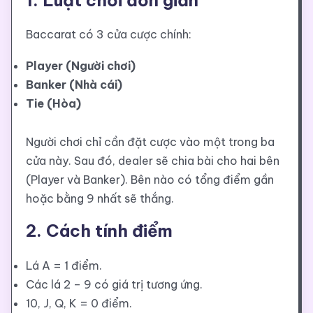
Baccarat có 3 cửa cược chính:
Player (Người chơi)
Banker (Nhà cái)
Tie (Hòa)
Người chơi chỉ cần đặt cược vào một trong ba
cửa này. Sau đó, dealer sẽ chia bài cho hai bên
(Player và Banker). Bên nào có tổng điểm gần
hoặc bằng 9 nhất sẽ thắng.
2. Cách tính điểm
Lá A = 1 điểm.
Các lá 2 – 9 có giá trị tương ứng.
10, J, Q, K = 0 điểm.