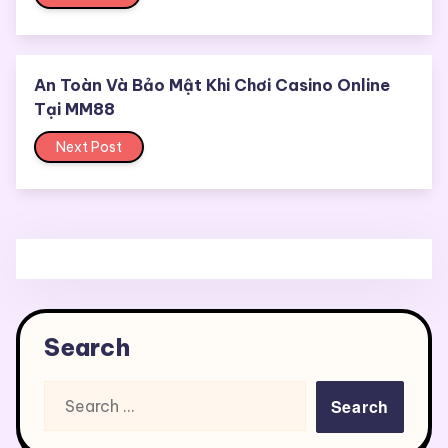
An Toàn Và Bảo Mật Khi Chơi Casino Online
Tại MM88
Next Post
Search
Search
for: