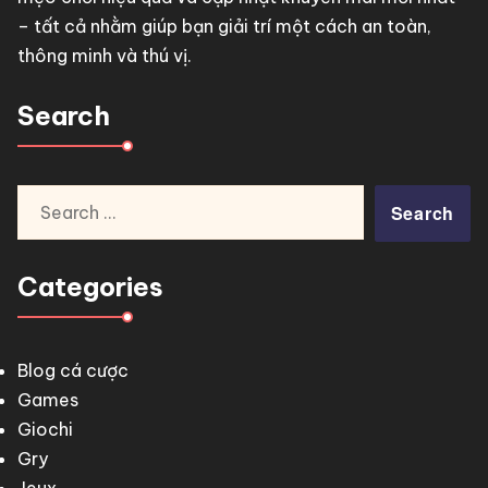
– tất cả nhằm giúp bạn giải trí một cách an toàn,
thông minh và thú vị.
Search
Search
for:
Categories
Blog cá cược
Games
Giochi
Gry