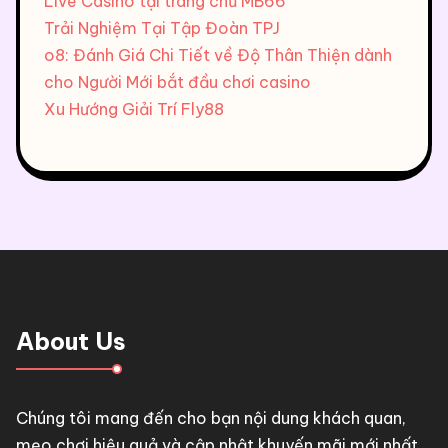
Live Casino tại trang chủ MB66
Trải Nghiệm Tại Tập Đoàn TPJ
o8: Đánh Giá Chi Tiết về Độ Thân Thiện dành
cho Người Mới bắt đầu chơi casino
Xu Hướng Giải Trí Fly88
About Us
Chúng tôi mang đến cho bạn nội dung khách quan,
mẹo chơi hiệu quả và cập nhật khuyến mãi mới nhất