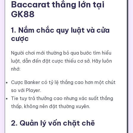
Baccarat thắng lớn tại
GK88
1. Nắm chắc quy luật và cửa
cược
Người chơi mới thường bỏ qua bước tìm hiểu
luật, dẫn đến đặt cược thiếu cơ sở. Hãy luôn
nhớ:
Cược Banker có tỷ lệ thắng cao hơn một chút
so với Player.
Tie tuy trả thưởng cao nhưng xác suất thắng
thấp, không nên đặt thường xuyên.
2. Quản lý vốn chặt chẽ