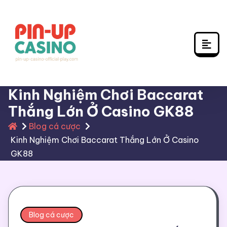
Skip
to
content
Kinh Nghiệm Chơi Baccarat
Thắng Lớn Ở Casino GK88
Blog cá cược
Kinh Nghiệm Chơi Baccarat Thắng Lớn Ở Casino
GK88
Blog cá cược