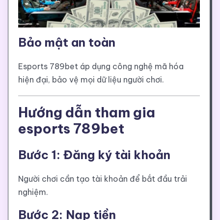
Bảo mật an toàn
Esports 789bet áp dụng công nghệ mã hóa
hiện đại, bảo vệ mọi dữ liệu người chơi.
Hướng dẫn tham gia
esports 789bet
Bước 1: Đăng ký tài khoản
Người chơi cần tạo tài khoản để bắt đầu trải
nghiệm.
Bước 2: Nạp tiền