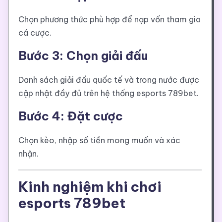
Chọn phương thức phù hợp để nạp vốn tham gia
cá cược.
Bước 3: Chọn giải đấu
Danh sách giải đấu quốc tế và trong nước được
cập nhật đầy đủ trên hệ thống esports 789bet.
Bước 4: Đặt cược
Chọn kèo, nhập số tiền mong muốn và xác
nhận.
Kinh nghiệm khi chơi
esports 789bet