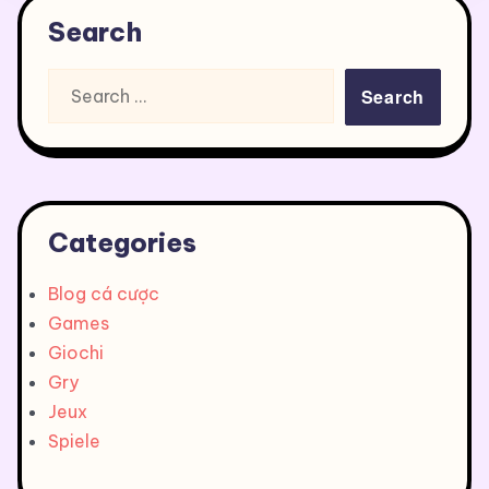
Search
Search
for:
Categories
Blog cá cược
Games
Giochi
Gry
Jeux
Spiele