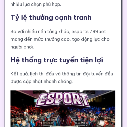
nhiều lựa chọn phù hợp.
Tỷ lệ thưởng cạnh tranh
So với nhiều nền tảng khác, esports 789bet
mang đến mức thưởng cao, tạo động lực cho
người chơi.
Hệ thống trực tuyến tiện lợi
Kết quả, lịch thi đấu và thông tin đội tuyển đều
được cập nhật nhanh chóng.