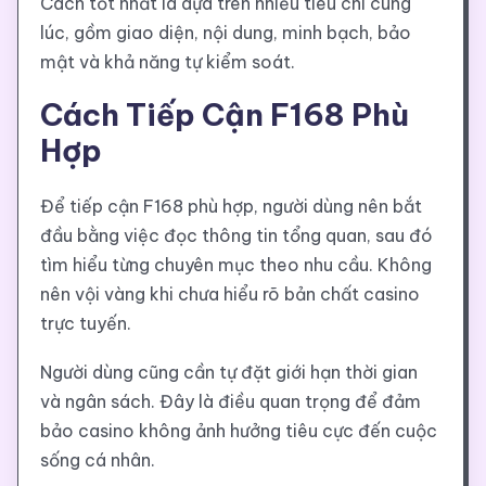
Cách tốt nhất là dựa trên nhiều tiêu chí cùng
lúc, gồm giao diện, nội dung, minh bạch, bảo
mật và khả năng tự kiểm soát.
Cách Tiếp Cận F168 Phù
Hợp
Để tiếp cận F168 phù hợp, người dùng nên bắt
đầu bằng việc đọc thông tin tổng quan, sau đó
tìm hiểu từng chuyên mục theo nhu cầu. Không
nên vội vàng khi chưa hiểu rõ bản chất casino
trực tuyến.
Người dùng cũng cần tự đặt giới hạn thời gian
và ngân sách. Đây là điều quan trọng để đảm
bảo casino không ảnh hưởng tiêu cực đến cuộc
sống cá nhân.