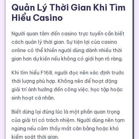
Quản Lý Thời Gian Khi Tìm
Hiểu Casino
Người quan tâm đến casino trực tuyến cần biết
cách quản lý thời gian. Sự tiện lợi của casino
online có thể khiến người dùng dành nhiều thời
gian hơn dự kiến nếu không có giới hạn rõ ràng.
Khi tìm hiểu F168, người đọc nên xác định trước
thời lượng phù hợp. Không nên để hoạt động
giải trí ảnh hưởng đến công việc, học tập hoặc
sinh hoạt cá nhân.
Biết dừng lại đúng lúc là một phần quan trọng
của giải trí có trách nhiệm. Người dùng nên tạm
ngừng nếu cảm thấy mất cân bằng hoặc khó
kiểm soát thời gian.