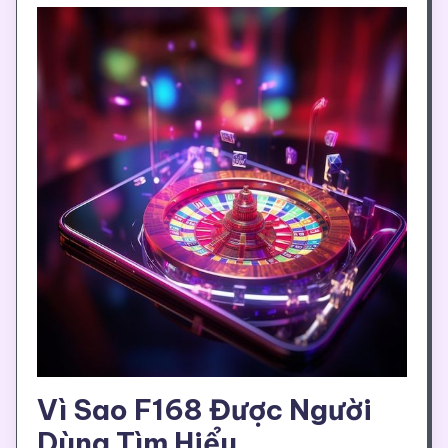
Vì Sao F168 Được Người
Dùng Tìm Hiểu