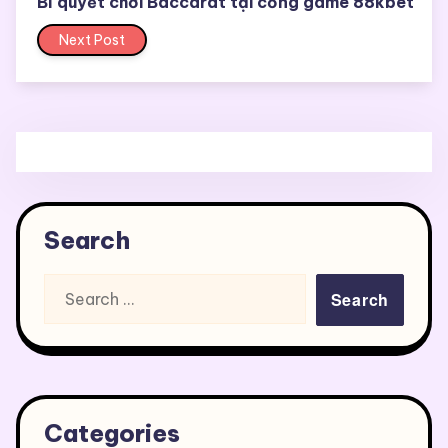
Bí quyết chơi Baccarat tại cổng game 88kbet
Next Post
Search
Search
for:
Categories