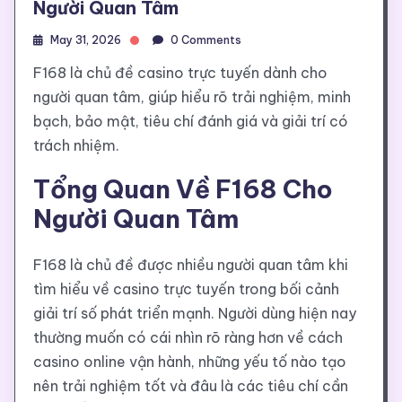
Người Quan Tâm
May 31, 2026
0 Comments
F168 là chủ đề casino trực tuyến dành cho
người quan tâm, giúp hiểu rõ trải nghiệm, minh
bạch, bảo mật, tiêu chí đánh giá và giải trí có
trách nhiệm.
Tổng Quan Về F168 Cho
Người Quan Tâm
F168 là chủ đề được nhiều người quan tâm khi
tìm hiểu về casino trực tuyến trong bối cảnh
giải trí số phát triển mạnh. Người dùng hiện nay
thường muốn có cái nhìn rõ ràng hơn về cách
casino online vận hành, những yếu tố nào tạo
nên trải nghiệm tốt và đâu là các tiêu chí cần