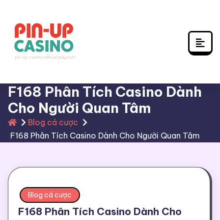
Skip
to
content
F168 Phân Tích Casino Dành
Cho Người Quan Tâm
Blog cá cược
F168 Phân Tích Casino Dành Cho Người Quan Tâm
Blog cá cược
F168 Phân Tích Casino Dành Cho