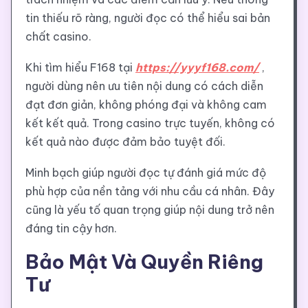
tin thiếu rõ ràng, người đọc có thể hiểu sai bản
chất casino.
Khi tìm hiểu F168 tại
https://yyyf168.com/
,
người dùng nên ưu tiên nội dung có cách diễn
đạt đơn giản, không phóng đại và không cam
kết kết quả. Trong casino trực tuyến, không có
kết quả nào được đảm bảo tuyệt đối.
Minh bạch giúp người đọc tự đánh giá mức độ
phù hợp của nền tảng với nhu cầu cá nhân. Đây
cũng là yếu tố quan trọng giúp nội dung trở nên
đáng tin cậy hơn.
Bảo Mật Và Quyền Riêng
Tư