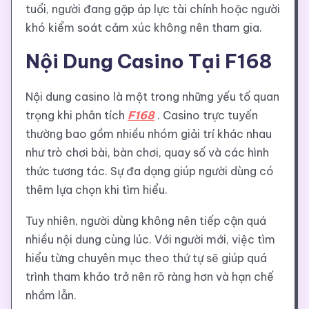
tuổi, người đang gặp áp lực tài chính hoặc người
khó kiểm soát cảm xúc không nên tham gia.
Nội Dung Casino Tại F168
Nội dung casino là một trong những yếu tố quan
trọng khi phân tích
F168
. Casino trực tuyến
thường bao gồm nhiều nhóm giải trí khác nhau
như trò chơi bài, bàn chơi, quay số và các hình
thức tương tác. Sự đa dạng giúp người dùng có
thêm lựa chọn khi tìm hiểu.
Tuy nhiên, người dùng không nên tiếp cận quá
nhiều nội dung cùng lúc. Với người mới, việc tìm
hiểu từng chuyên mục theo thứ tự sẽ giúp quá
trình tham khảo trở nên rõ ràng hơn và hạn chế
nhầm lẫn.