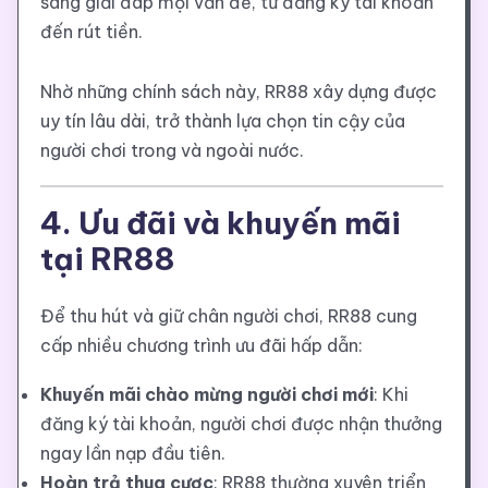
sàng giải đáp mọi vấn đề, từ đăng ký tài khoản
đến rút tiền.
Nhờ những chính sách này, RR88 xây dựng được
uy tín lâu dài, trở thành lựa chọn tin cậy của
người chơi trong và ngoài nước.
4. Ưu đãi và khuyến mãi
tại RR88
Để thu hút và giữ chân người chơi, RR88 cung
cấp nhiều chương trình ưu đãi hấp dẫn:
Khuyến mãi chào mừng người chơi mới
: Khi
đăng ký tài khoản, người chơi được nhận thưởng
ngay lần nạp đầu tiên.
Hoàn trả thua cược
: RR88 thường xuyên triển