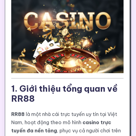
1. Giới thiệu tổng quan về
RR88
RR88
là một nhà cái trực tuyến uy tín tại Việt
Nam, hoạt động theo mô hình
casino trực
tuyến đa nền tảng
, phục vụ cả người chơi trên