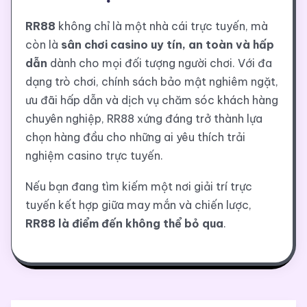
RR88
không chỉ là một nhà cái trực tuyến, mà
còn là
sân chơi casino uy tín, an toàn và hấp
dẫn
dành cho mọi đối tượng người chơi. Với đa
dạng trò chơi, chính sách bảo mật nghiêm ngặt,
ưu đãi hấp dẫn và dịch vụ chăm sóc khách hàng
chuyên nghiệp, RR88 xứng đáng trở thành lựa
chọn hàng đầu cho những ai yêu thích trải
nghiệm casino trực tuyến.
Nếu bạn đang tìm kiếm một nơi giải trí trực
tuyến kết hợp giữa may mắn và chiến lược,
RR88 là điểm đến không thể bỏ qua
.