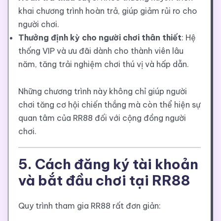
khai chương trình hoàn trả, giúp giảm rủi ro cho
người chơi.
Thưởng định kỳ cho người chơi thân thiết
: Hệ
thống VIP và ưu đãi dành cho thành viên lâu
năm, tăng trải nghiệm chơi thú vị và hấp dẫn.
Những chương trình này không chỉ giúp người
chơi tăng cơ hội chiến thắng mà còn thể hiện sự
quan tâm của RR88 đối với cộng đồng người
chơi.
5. Cách đăng ký tài khoản
và bắt đầu chơi tại RR88
Quy trình tham gia RR88 rất đơn giản: