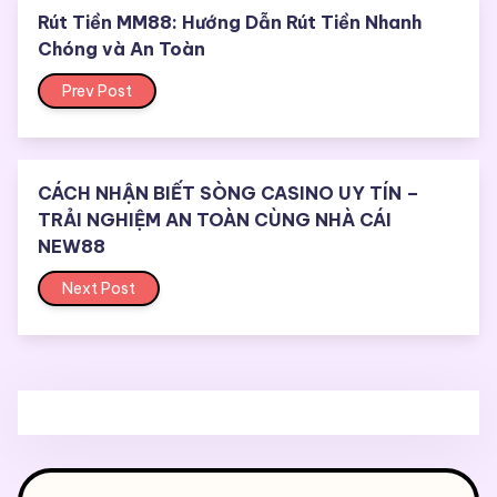
Rút Tiền MM88: Hướng Dẫn Rút Tiền Nhanh
Chóng và An Toàn
Prev Post
CÁCH NHẬN BIẾT SÒNG CASINO UY TÍN –
TRẢI NGHIỆM AN TOÀN CÙNG NHÀ CÁI
NEW88
Next Post