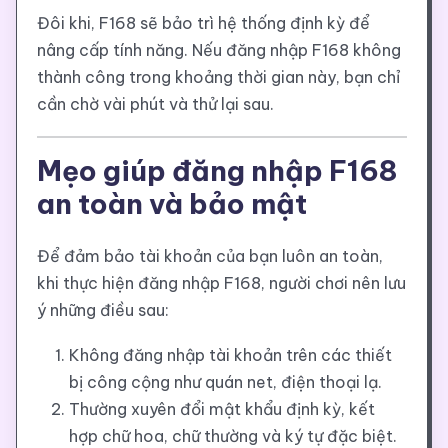
Đôi khi, F168 sẽ bảo trì hệ thống định kỳ để
nâng cấp tính năng. Nếu đăng nhập F168 không
thành công trong khoảng thời gian này, bạn chỉ
cần chờ vài phút và thử lại sau.
Mẹo giúp đăng nhập F168
an toàn và bảo mật
Để đảm bảo tài khoản của bạn luôn an toàn,
khi thực hiện đăng nhập F168, người chơi nên lưu
ý những điều sau:
Không đăng nhập tài khoản trên các thiết
bị công cộng như quán net, điện thoại lạ.
Thường xuyên đổi mật khẩu định kỳ, kết
hợp chữ hoa, chữ thường và ký tự đặc biệt.