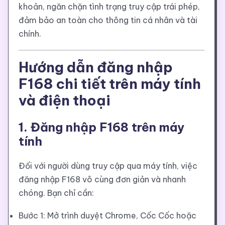
khoản, ngăn chặn tình trạng truy cập trái phép,
đảm bảo an toàn cho thông tin cá nhân và tài
chính.
Hướng dẫn đăng nhập
F168 chi tiết trên máy tính
và điện thoại
1. Đăng nhập F168 trên máy
tính
Đối với người dùng truy cập qua máy tính, việc
đăng nhập F168 vô cùng đơn giản và nhanh
chóng. Bạn chỉ cần:
Bước 1: Mở trình duyệt Chrome, Cốc Cốc hoặc