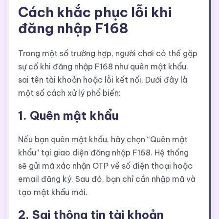
Cách khắc phục lỗi khi
đăng nhập F168
Trong một số trường hợp, người chơi có thể gặp
sự cố khi đăng nhập F168 như quên mật khẩu,
sai tên tài khoản hoặc lỗi kết nối. Dưới đây là
một số cách xử lý phổ biến:
1. Quên mật khẩu
Nếu bạn quên mật khẩu, hãy chọn “Quên mật
khẩu” tại giao diện đăng nhập F168. Hệ thống
sẽ gửi mã xác nhận OTP về số điện thoại hoặc
email đăng ký. Sau đó, bạn chỉ cần nhập mã và
tạo mật khẩu mới.
2. Sai thông tin tài khoản