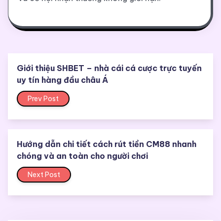
Giới thiệu SHBET – nhà cái cá cược trực tuyến
uy tín hàng đầu châu Á
Prev Post
Hướng dẫn chi tiết cách rút tiền CM88 nhanh
chóng và an toàn cho người chơi
Next Post