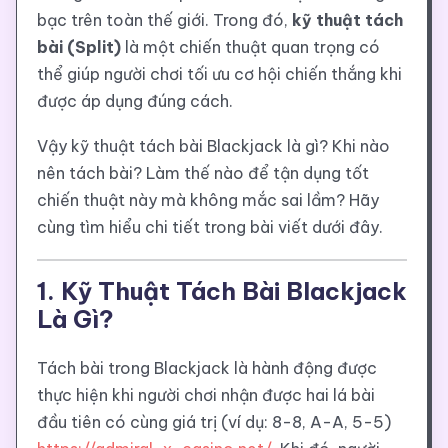
bạc trên toàn thế giới. Trong đó,
kỹ thuật tách
bài (Split)
là một chiến thuật quan trọng có
thể giúp người chơi tối ưu cơ hội chiến thắng khi
được áp dụng đúng cách.
Vậy kỹ thuật tách bài Blackjack là gì? Khi nào
nên tách bài? Làm thế nào để tận dụng tốt
chiến thuật này mà không mắc sai lầm? Hãy
cùng tìm hiểu chi tiết trong bài viết dưới đây.
1. Kỹ Thuật Tách Bài Blackjack
Là Gì?
Tách bài trong Blackjack là hành động được
thực hiện khi người chơi nhận được hai lá bài
đầu tiên có cùng giá trị (ví dụ: 8-8, A-A, 5-5)