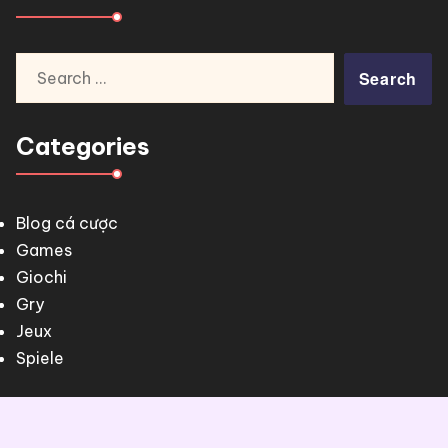
Search
for:
Categories
Blog cá cược
Games
Giochi
Gry
Jeux
Spiele