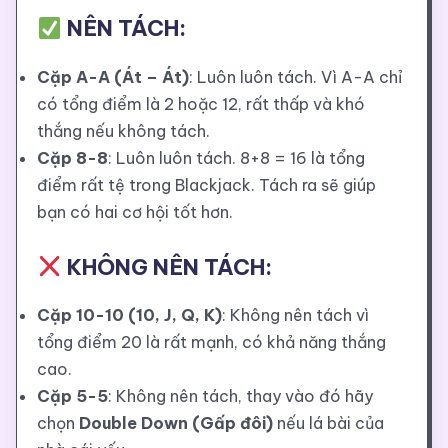
NÊN TÁCH:
Cặp A-A (Át – Át)
: Luôn luôn tách. Vì A-A chỉ
có tổng điểm là 2 hoặc 12, rất thấp và khó
thắng nếu không tách.
Cặp 8-8
: Luôn luôn tách. 8+8 = 16 là tổng
điểm rất tệ trong Blackjack. Tách ra sẽ giúp
bạn có hai cơ hội tốt hơn.
KHÔNG NÊN TÁCH:
Cặp 10-10 (10, J, Q, K)
: Không nên tách vì
tổng điểm 20 là rất mạnh, có khả năng thắng
cao.
Cặp 5-5
: Không nên tách, thay vào đó hãy
chọn
Double Down (Gấp đôi)
nếu lá bài của