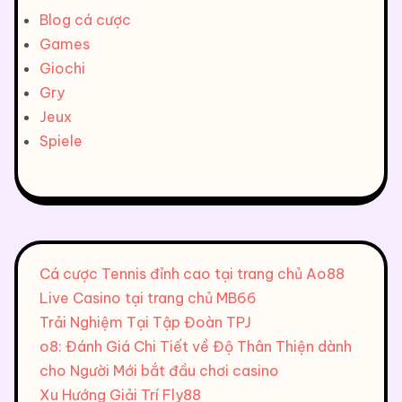
Blog cá cược
Games
Giochi
Gry
Jeux
Spiele
Cá cược Tennis đỉnh cao tại trang chủ Ao88
Live Casino tại trang chủ MB66
Trải Nghiệm Tại Tập Đoàn TPJ
o8: Đánh Giá Chi Tiết về Độ Thân Thiện dành
cho Người Mới bắt đầu chơi casino
Xu Hướng Giải Trí Fly88