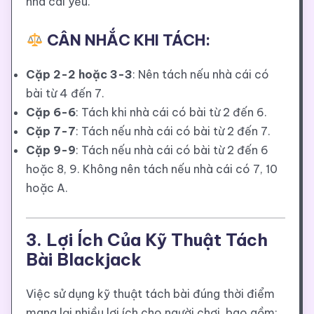
nhà cái yếu.
CÂN NHẮC KHI TÁCH:
Cặp 2-2 hoặc 3-3
: Nên tách nếu nhà cái có
bài từ 4 đến 7.
Cặp 6-6
: Tách khi nhà cái có bài từ 2 đến 6.
Cặp 7-7
: Tách nếu nhà cái có bài từ 2 đến 7.
Cặp 9-9
: Tách nếu nhà cái có bài từ 2 đến 6
hoặc 8, 9. Không nên tách nếu nhà cái có 7, 10
hoặc A.
3. Lợi Ích Của Kỹ Thuật Tách
Bài Blackjack
Việc sử dụng kỹ thuật tách bài đúng thời điểm
mang lại nhiều lợi ích cho người chơi, bao gồm: