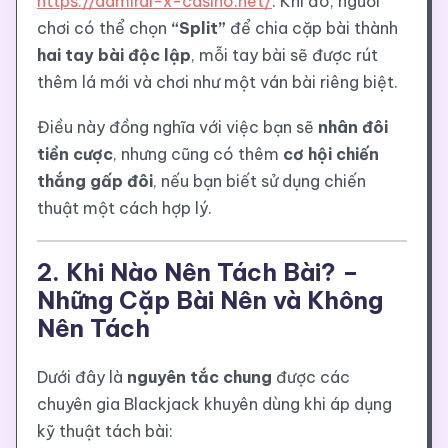
https://admiral-x-casino.net/
. Khi đó, người
chơi có thể chọn
“Split”
để chia cặp bài thành
hai tay bài độc lập
, mỗi tay bài sẽ được rút
thêm lá mới và chơi như một ván bài riêng biệt.
Điều này đồng nghĩa với việc bạn sẽ
nhân đôi
tiền cược
, nhưng cũng có thêm
cơ hội chiến
thắng gấp đôi
, nếu bạn biết sử dụng chiến
thuật một cách hợp lý.
2. Khi Nào Nên Tách Bài? –
Những Cặp Bài Nên và Không
Nên Tách
Dưới đây là
nguyên tắc chung
được các
chuyên gia Blackjack khuyên dùng khi áp dụng
kỹ thuật tách bài: