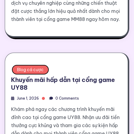
dịch vụ chuyên nghiệp cùng những chiến thuật
đặt cược thắng lớn hiệu quả nhất dành cho mọi
thành viên tại cổng game MM88 ngay hôm nay.
Blog cá cược
Khuyến mãi hấp dẫn tại cổng game
UY88
June 1, 2026
0 Comments
Khám phá ngay các chương trình khuyến mãi
đỉnh cao tại cổng game UY88. Nhận ưu đãi tiền
thưởng cực khủng và tham gia các sự kiện hấp
dẫn dành cho mọi thành viên cổng game UY88.