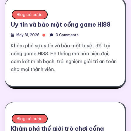
Blog cá cược
Uy tín và bảo mật cổng game HI88
May 31, 2026
0 Comments
Khám phá sự uy tín và bảo mật tuyệt đối tại
cổng game HI88. Hệ thống mã hóa hiện đại,
cam kết minh bạch, trải nghiệm giải trí an toàn
cho mọi thành viên.
Blog cá cược
Khám phá thế giới trò chơi cổng