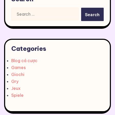
Search
for:
Categories
Blog cá cược
Games
Giochi
Gry
Jeux
Spiele