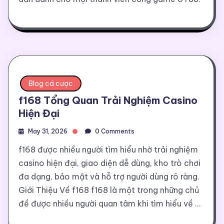
Blog cá cược
f168 Tổng Quan Trải Nghiệm Casino
Hiện Đại
May 31, 2026
0 Comments
f168 được nhiều người tìm hiểu nhờ trải nghiệm
casino hiện đại, giao diện dễ dùng, kho trò chơi
đa dạng, bảo mật và hỗ trợ người dùng rõ ràng.
Giới Thiệu Về f168 f168 là một trong những chủ
đề được nhiều người quan tâm khi tìm hiểu về …