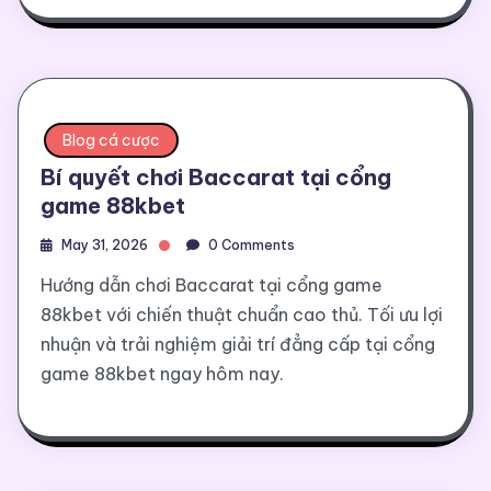
Blog cá cược
Bí quyết chơi Baccarat tại cổng
game 88kbet
May 31, 2026
0 Comments
Hướng dẫn chơi Baccarat tại cổng game
88kbet với chiến thuật chuẩn cao thủ. Tối ưu lợi
nhuận và trải nghiệm giải trí đẳng cấp tại cổng
game 88kbet ngay hôm nay.