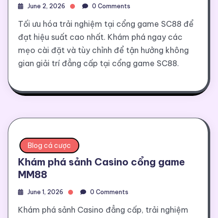
June 2, 2026
0 Comments
Tối ưu hóa trải nghiệm tại cổng game SC88 để
đạt hiệu suất cao nhất. Khám phá ngay các
mẹo cài đặt và tùy chỉnh để tận hưởng không
gian giải trí đẳng cấp tại cổng game SC88.
Blog cá cược
Khám phá sảnh Casino cổng game
MM88
June 1, 2026
0 Comments
Khám phá sảnh Casino đẳng cấp, trải nghiệm