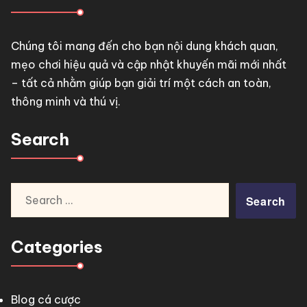
Chúng tôi mang đến cho bạn nội dung khách quan,
mẹo chơi hiệu quả và cập nhật khuyến mãi mới nhất
– tất cả nhằm giúp bạn giải trí một cách an toàn,
thông minh và thú vị.
Search
Search
for:
Categories
Blog cá cược