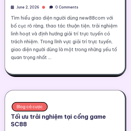
June 2, 2026
0 Comments
Tìm hiểu giao diện người dùng new88com với
bố cục rõ ràng, thao tác thuận tiện, trải nghiệm
linh hoạt và định hướng giải trí trực tuyến có
trách nhiệm. Trong lĩnh vực giải trí trực tuyến,
giao diện người dùng là một trong những yếu tố
quan trọng nhất …
Blog cá cược
Tối ưu trải nghiệm tại cổng game
SC88