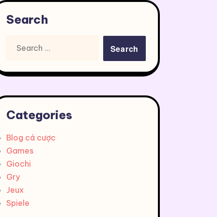
Search
Search
for:
Categories
Blog cá cược
Games
Giochi
Gry
Jeux
Spiele