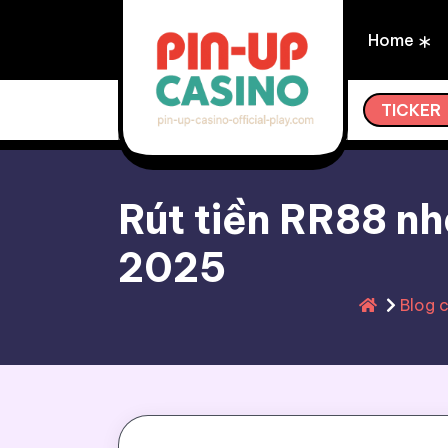
Skip
to
Home
content
NT-BASED DIET | ADOPTING MINIMALISM: STREAMLI
TICKER
Rút tiền RR88 nh
2025
Blog 