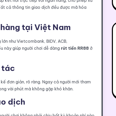
p kết nối trực tiếp với ngân hàng, cho phép xử
. Tất cả thông tin giao dịch đều được mã hóa
 hàng tại Việt Nam
g lớn như Vietcombank, BIDV, ACB,
u này giúp người chơi dễ dàng
rút tiền RR88
ở
 tác
 kế đơn giản, rõ ràng. Ngay cả người mới tham
rong vài phút mà không gặp khó khăn.
ao dịch
người chơi không phải chịu bất kỳ khoản phí nào.