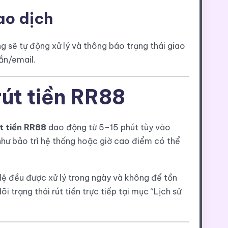
ao dịch
g sẽ tự động xử lý và thông báo trạng thái giao
ắn/email.
rút tiền RR88
t tiền RR88
dao động từ 5–15 phút tùy vào
như bảo trì hệ thống hoặc giờ cao điểm có thể
lệ đều được xử lý trong ngày và không để tồn
 trạng thái rút tiền trực tiếp tại mục “Lịch sử