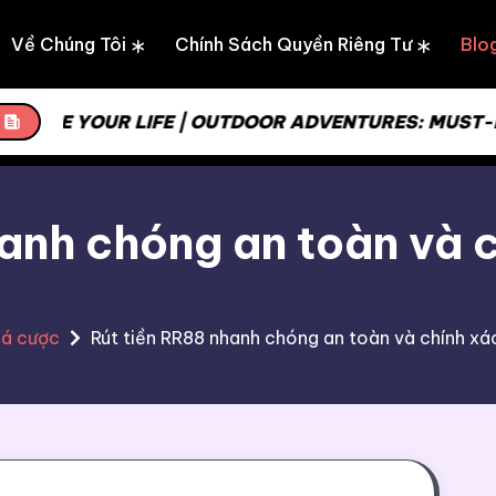
Về Chúng Tôi
Chính Sách Quyền Riêng Tư
Blo
NE YOUR LIFE | OUTDOOR ADVENTURES: MUST-HAVE
anh chóng an toàn và 
cá cược
Rút tiền RR88 nhanh chóng an toàn và chính xá