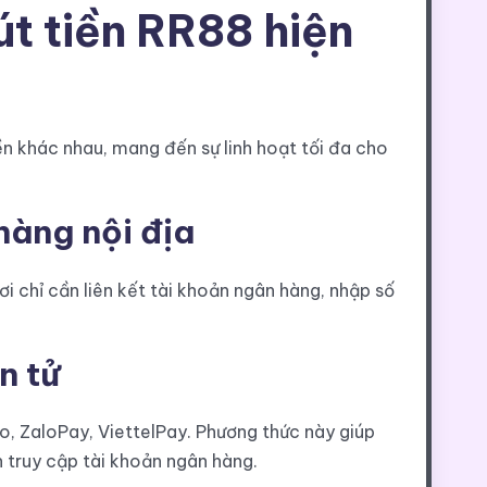
út tiền RR88 hiện
ền khác nhau, mang đến sự linh hoạt tối đa cho
 hàng nội địa
ơi chỉ cần liên kết tài khoản ngân hàng, nhập số
n tử
o, ZaloPay, ViettelPay. Phương thức này giúp
 truy cập tài khoản ngân hàng.