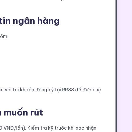
tin ngân hàng
gồm:
ên với tài khoản đăng ký tại RR88 để được hệ
n muốn rút
0 VNĐ/lần). Kiểm tra kỹ trước khi xác nhận.