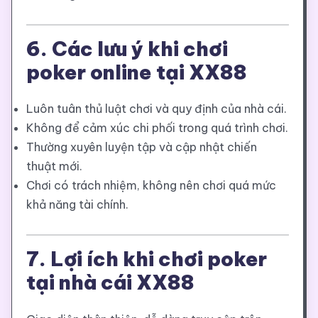
6. Các lưu ý khi chơi
poker online tại XX88
Luôn tuân thủ luật chơi và quy định của nhà cái.
Không để cảm xúc chi phối trong quá trình chơi.
Thường xuyên luyện tập và cập nhật chiến
thuật mới.
Chơi có trách nhiệm, không nên chơi quá mức
khả năng tài chính.
7. Lợi ích khi chơi poker
tại nhà cái XX88