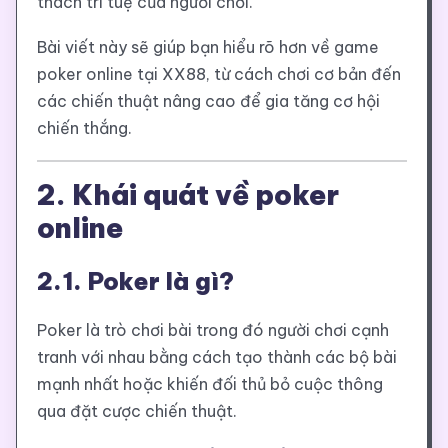
thách trí tuệ của người chơi.
Bài viết này sẽ giúp bạn hiểu rõ hơn về game
poker online tại XX88, từ cách chơi cơ bản đến
các chiến thuật nâng cao để gia tăng cơ hội
chiến thắng.
2. Khái quát về poker
online
2.1. Poker là gì?
Poker là trò chơi bài trong đó người chơi cạnh
tranh với nhau bằng cách tạo thành các bộ bài
mạnh nhất hoặc khiến đối thủ bỏ cuộc thông
qua đặt cược chiến thuật.