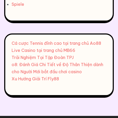
Spiele
Cá cược Tennis đỉnh cao tại trang chủ Ao88
Live Casino tại trang chủ MB66
Trải Nghiệm Tại Tập Đoàn TPJ
o8: Đánh Giá Chi Tiết về Độ Thân Thiện dành
cho Người Mới bắt đầu chơi casino
Xu Hướng Giải Trí Fly88