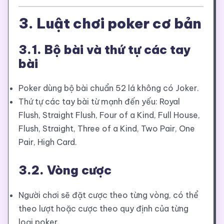
3. Luật chơi poker cơ bản
3.1. Bộ bài và thứ tự các tay
bài
Poker dùng bộ bài chuẩn 52 lá không có Joker.
Thứ tự các tay bài từ mạnh đến yếu: Royal
Flush, Straight Flush, Four of a Kind, Full House,
Flush, Straight, Three of a Kind, Two Pair, One
Pair, High Card.
3.2. Vòng cược
Người chơi sẽ đặt cược theo từng vòng, có thể
theo lượt hoặc cược theo quy định của từng
loại poker.