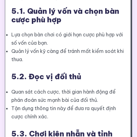
5.1. Quản lý vốn và chọn bàn
cược phù hợp
Lựa chọn bàn chơi có giới hạn cược phù hợp với
số vốn của bạn.
Quản lý vốn kỹ càng để tránh mất kiểm soát khi
thua.
5.2. Đọc vị đối thủ
Quan sát cách cược, thời gian hành động để
phán đoán sức mạnh bài của đối thủ.
Tận dụng thông tin này để đưa ra quyết định
cược chính xác.
5.3. Chơi kiên nhẫn và tỉnh