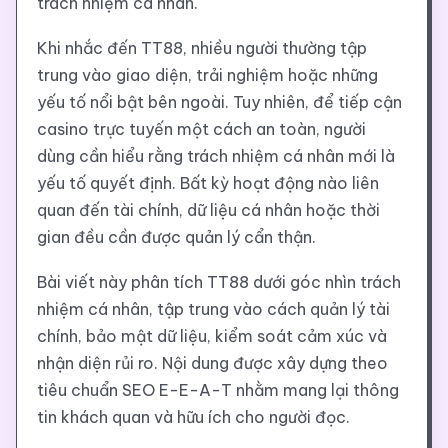
trách nhiệm cá nhân.
Khi nhắc đến TT88, nhiều người thường tập
trung vào giao diện, trải nghiệm hoặc những
yếu tố nổi bật bên ngoài. Tuy nhiên, để tiếp cận
casino trực tuyến một cách an toàn, người
dùng cần hiểu rằng trách nhiệm cá nhân mới là
yếu tố quyết định. Bất kỳ hoạt động nào liên
quan đến tài chính, dữ liệu cá nhân hoặc thời
gian đều cần được quản lý cẩn thận.
Bài viết này phân tích TT88 dưới góc nhìn trách
nhiệm cá nhân, tập trung vào cách quản lý tài
chính, bảo mật dữ liệu, kiểm soát cảm xúc và
nhận diện rủi ro. Nội dung được xây dựng theo
tiêu chuẩn SEO E-E-A-T nhằm mang lại thông
tin khách quan và hữu ích cho người đọc.