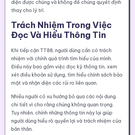
diện được chúng và không để chúng quyết định
thay cho lý trí.
Trách Nhiệm Trong Việc
Đọc Và Hiểu Thông Tin
Khi tiếp cận TT88, người dùng cần có trách
nhiệm với chính quá trình tìm hiểu của mình.
Điều này bao gồm việc đọc kỹ thông tin, xem
xét điều khoản sử dụng, tìm hiểu chính sách bảo
mật và nhận diện các rủi ro liên quan.
Nhiều người có xu hướng bỏ qua các nội dung
chi tiết vì cho rằng chúng không quan trọng.
Tuy nhiên, chính những thông tin này lại giúp
người dùng hiểu rõ quyền lợi và trách nhiệm của
bản thân.