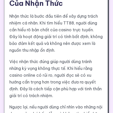
Của Nhận Thức
Nhận thức là bước đầu tiên để xây dựng trách
nhiệm cá nhân. Khi tìm hiểu TT88, người dùng
cần hiểu rõ bản chất của casino trực tuyến.
Đây là hoạt động giải trí có tính bất định, không
bảo đảm kết quả và không nên được xem là
nguồn thu nhập ổn định.
Việc nhận thức đúng giúp người dùng tránh
những kỳ vọng không thực tế. Khi hiểu rằng
casino online có rủi ro, người đọc sẽ có xu
hướng cẩn trọng hơn trong việc đưa ra quyết
định. Đây là cách tiếp cận phù hợp với tinh thần
giải trí có trách nhiệm.
Ngược lại, nếu người dùng chỉ nhìn vào những nội