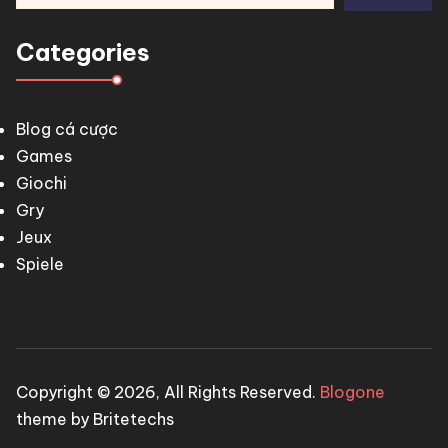
Categories
Blog cá cược
Games
Giochi
Gry
Jeux
Spiele
Copyright © 2026, All Rights Reserved.
Blogone
theme by Britetechs