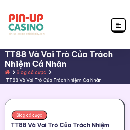
Skip
to
content
TT88 Và Vai Trò Của Trách
Nhiệm Cá Nhân
Blog cá cược
TT88 Và Vai Trò Của Trách Nhiệm Cá Nhân
Blog cá cược
TT88 Và Vai Trò Của Trách Nhiệm