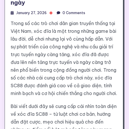
ngày
January 27, 2026
0 Comments
Trong số các trò chơi dân gian truyền thống tại
Việt Nam, xóc đĩa là một trong những game bài
lâu đời, dễ chơi nhưng lại vô cùng hấp dẫn. Với
sự phát triển của công nghệ và nhu cầu giải trí
trực tuyến ngày càng tăng, xóc đĩa đã được
đưa lên nền tảng trực tuyến và ngày càng trở
nên phổ biến trong cộng đồng người chơi. Trong
số các nhà cái cung cấp trò chơi này, xóc đĩa
SC88 được đánh giá cao về cả giao diện, tính
minh bạch và cơ hội chiến thắng cho người chơi.
Bài viết dưới đây sẽ cung cấp cái nhìn toàn diện
về xóc đĩa SC88 – từ luật chơi cơ bản, hướng
dẫn đặt cược, mẹo chơi hiệu quả cho đến