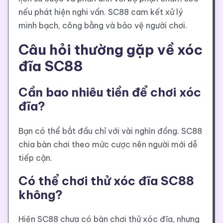
nếu phát hiện nghi vấn. SC88 cam kết xử lý
minh bạch, công bằng và bảo vệ người chơi.
Câu hỏi thường gặp về xóc
đĩa SC88
Cần bao nhiêu tiền để chơi xóc
đĩa?
Bạn có thể bắt đầu chỉ với vài nghìn đồng. SC88
chia bàn chơi theo mức cược nên người mới dễ
tiếp cận.
Có thể chơi thử xóc đĩa SC88
không?
Hiện SC88 chưa có bàn chơi thử xóc đĩa, nhưng