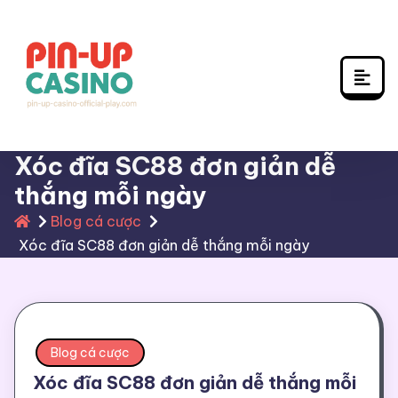
Skip
to
content
Xóc đĩa SC88 đơn giản dễ
thắng mỗi ngày
Blog cá cược
Xóc đĩa SC88 đơn giản dễ thắng mỗi ngày
Blog cá cược
Xóc đĩa SC88 đơn giản dễ thắng mỗi