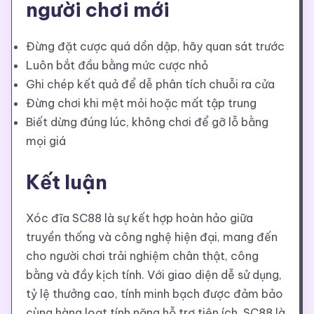
người chơi mới
Đừng đặt cược quá dồn dập, hãy quan sát trước
Luôn bắt đầu bằng mức cược nhỏ
Ghi chép kết quả để dễ phân tích chuỗi ra cửa
Đừng chơi khi mệt mỏi hoặc mất tập trung
Biết dừng đúng lúc, không chơi để gỡ lỗ bằng
mọi giá
Kết luận
Xóc đĩa SC88 là sự kết hợp hoàn hảo giữa
truyền thống và công nghệ hiện đại, mang đến
cho người chơi trải nghiệm chân thật, công
bằng và đầy kịch tính. Với giao diện dễ sử dụng,
tỷ lệ thưởng cao, tính minh bạch được đảm bảo
cùng hàng loạt tính năng hỗ trợ tiện ích, SC88 là