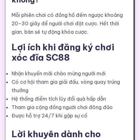
Mỗi phiên chơi có đồng hồ đếm ngược khoảng
20–30 giây để người chơi đặt cược. Hết thời
gian, bàn sẽ tự động khóa cược.
Lợi ích khi đăng ký chơi
xóc đĩa SC88
Nhận khuyến mãi chào mừng người mới
Có cơ hội tham gia giải đấu, vòng quay trúng
thưởng
Hệ thống điểm tích lũy đổi quà hấp dẫn
Tham gia cộng đồng người chơi đông đảo
Được hỗ trợ 24/7 khi gặp sự cố
Lời khuyên dành cho