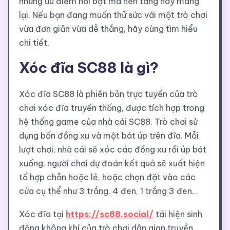
những ưu điểm nổi bật mà nền tảng này mang
lại. Nếu bạn đang muốn thử sức với một trò chơi
vừa đơn giản vừa dễ thắng, hãy cùng tìm hiểu
chi tiết.
Xóc đĩa SC88 là gì?
Xóc đĩa SC88 là phiên bản trực tuyến của trò
chơi xóc đĩa truyền thống, được tích hợp trong
hệ thống game của nhà cái SC88. Trò chơi sử
dụng bốn đồng xu và một bát úp trên đĩa. Mỗi
lượt chơi, nhà cái sẽ xóc các đồng xu rồi úp bát
xuống, người chơi dự đoán kết quả sẽ xuất hiện
tổ hợp chẵn hoặc lẻ, hoặc chọn đặt vào các
cửa cụ thể như 3 trắng, 4 đen, 1 trắng 3 đen…
Xóc đĩa tại
https://sc88.social/
tái hiện sinh
động không khí của trò chơi dân gian truyền