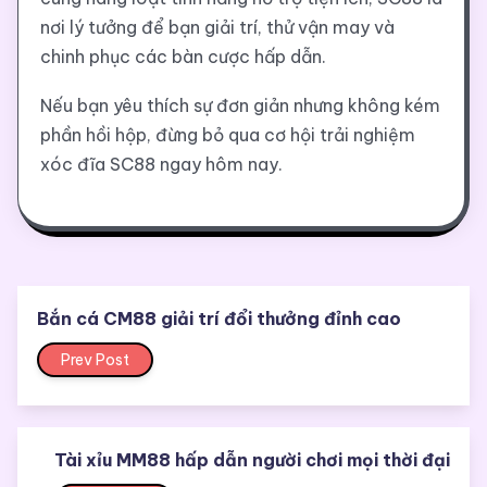
nơi lý tưởng để bạn giải trí, thử vận may và
chinh phục các bàn cược hấp dẫn.
Nếu bạn yêu thích sự đơn giản nhưng không kém
phần hồi hộp, đừng bỏ qua cơ hội trải nghiệm
xóc đĩa SC88 ngay hôm nay.
Bắn cá CM88 giải trí đổi thưởng đỉnh cao
Prev Post
Tài xỉu MM88 hấp dẫn người chơi mọi thời đại