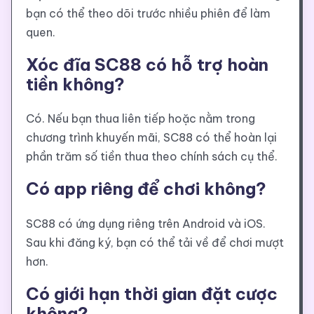
bạn có thể theo dõi trước nhiều phiên để làm
quen.
Xóc đĩa SC88 có hỗ trợ hoàn
tiền không?
Có. Nếu bạn thua liên tiếp hoặc nằm trong
chương trình khuyến mãi, SC88 có thể hoàn lại
phần trăm số tiền thua theo chính sách cụ thể.
Có app riêng để chơi không?
SC88 có ứng dụng riêng trên Android và iOS.
Sau khi đăng ký, bạn có thể tải về để chơi mượt
hơn.
Có giới hạn thời gian đặt cược
không?