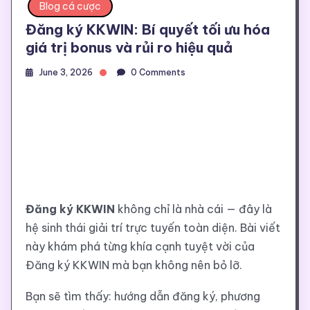
Blog cá cược
Đăng ký KKWIN: Bí quyết tối ưu hóa
giá trị bonus và rủi ro hiệu quả
June 3, 2026
0 Comments
Đăng ký KKWIN
không chỉ là nhà cái — đây là
hệ sinh thái giải trí trực tuyến toàn diện. Bài viết
này khám phá từng khía cạnh tuyệt vời của
Đăng ký KKWIN mà bạn không nên bỏ lỡ.
Bạn sẽ tìm thấy: hướng dẫn đăng ký, phương