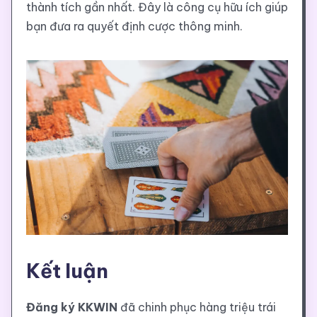
thành tích gần nhất. Đây là công cụ hữu ích giúp
bạn đưa ra quyết định cược thông minh.
Kết luận
Đăng ký KKWIN
đã chinh phục hàng triệu trái