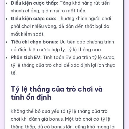
Điều kiện cược thấp:
Tăng khả năng rút tiền
nhanh chóng, giảm rủi ro mất tiền.
Điều kiện cược cao:
Thường khiến người chơi
phải chơi nhiều vòng, dễ dẫn đến thất bại do
mất kiểm soát.
Tiêu chí chọn bonus:
Ưu tiên các chương trình
có điều kiện cược hợp lý, tỷ lệ thắng cao.
Phân tích EV:
Tính toán EV dựa trên tỷ lệ cược,
tỷ lệ thắng của trò chơi để xác định lợi ích thực
tế.
Tỷ lệ thắng của trò chơi và
tính ổn định
Không thể bỏ qua yếu tố tỷ lệ thắng của trò
chơi khi đánh giá bonus. Một trò chơi có tỷ lệ
thắng thấp, dù có bonus lớn, cũng khó mang lại