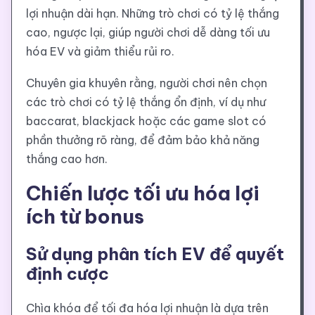
lợi nhuận dài hạn. Những trò chơi có tỷ lệ thắng
cao, ngược lại, giúp người chơi dễ dàng tối ưu
hóa EV và giảm thiểu rủi ro.
Chuyên gia khuyên rằng, người chơi nên chọn
các trò chơi có tỷ lệ thắng ổn định, ví dụ như
baccarat, blackjack hoặc các game slot có
phần thưởng rõ ràng, để đảm bảo khả năng
thắng cao hơn.
Chiến lược tối ưu hóa lợi
ích từ bonus
Sử dụng phân tích EV để quyết
định cược
Chìa khóa để tối đa hóa lợi nhuận là dựa trên