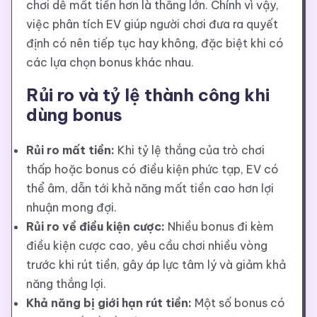
chơi dễ mất tiền hơn là thắng lớn. Chính vì vậy,
việc phân tích EV giúp người chơi đưa ra quyết
định có nên tiếp tục hay không, đặc biệt khi có
các lựa chọn bonus khác nhau.
Rủi ro và tỷ lệ thành công khi
dùng bonus
Rủi ro mất tiền:
Khi tỷ lệ thắng của trò chơi
thấp hoặc bonus có điều kiện phức tạp, EV có
thể âm, dẫn tới khả năng mất tiền cao hơn lợi
nhuận mong đợi.
Rủi ro về điều kiện cược:
Nhiều bonus đi kèm
điều kiện cược cao, yêu cầu chơi nhiều vòng
trước khi rút tiền, gây áp lực tâm lý và giảm khả
năng thắng lợi.
Khả năng bị giới hạn rút tiền:
Một số bonus có