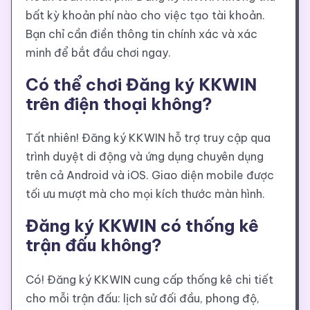
bất kỳ khoản phí nào cho việc tạo tài khoản.
Bạn chỉ cần điền thông tin chính xác và xác
minh để bắt đầu chơi ngay.
Có thể chơi Đăng ký KKWIN
trên điện thoại không?
Tất nhiên! Đăng ký KKWIN hỗ trợ truy cập qua
trình duyệt di động và ứng dụng chuyên dụng
trên cả Android và iOS. Giao diện mobile được
tối ưu mượt mà cho mọi kích thước màn hình.
Đăng ký KKWIN có thống kê
trận đấu không?
Có! Đăng ký KKWIN cung cấp thống kê chi tiết
cho mỗi trận đấu: lịch sử đối đầu, phong độ,