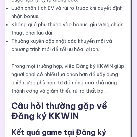
Luôn phân tích EV và rủi ro trước khi quyết định
nhận bonus.
Không quá phụ thuộc vào bonus, giữ vững chiến
thuật chơi lâu dài.
Thường xuyên cập nhật các khuyến mãi và
chương trình mới để tối ưu hóa lợi ích.
Trong mọi trường hợp, việc Đăng ký KKWIN giúp
người chơi có nhiều lựa chọn hơn để xây dựng
chiến lược phù hợp, từ đó nâng cao khả năng
thành công và giảm thiểu rủi ro thất bại.
Câu hỏi thường gặp về
Đăng ký KKWIN
Kết quả game tại Đăng ký