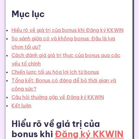
Mục lục
Hiểu rõ về giá trị của bonus khi Đăng ký KKWIN
So sánh giữa có và không bonus: Đâu là lựa
chọn tối ưu?
Cách đánh giá giá trị thực của bonus qua các
yếu tố chính
Chiến lược tối ưu hóa lợi ích từ bonus
Tổng kết: Bonus có đáng để bỏ thời gian và
công sức?
Câu hỏi thường gặp về Đăng ký KKWIN
Kết luận
Hiểu rõ về giá trị của
bonus khi
Đăng ký KKWIN