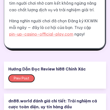
tim người chơi nhờ cam kết không ngừng nâng
cao chất lượng dịch vụ và trải nghiệm giải trí.
Hàng nghìn người chơi đã chọn Đăng ký KKWIN
mỗi ngày — đây là cơ hội của bạn. Truy cập
pin-up-casino-official-play.com
ngay!
Hướng Dẫn Đọc Review hi88 Chính Xác
Prev Post
dn88.world đánh giá chi tiết: Trải nghiệm cá
cược toàn diện, uy tín hàng đầu