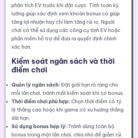
phân tích EV trước khi đặt cược. Tính toán kỹ
lưỡng giúp xác định xem khoản bonus có giúp
tăng lợi nhuận hay chỉ làm tăng rủi ro. Người
chơi có thể sử dụng các công cụ tính EV hoặc
phần mềm hỗ trợ để đưa ra quyết định chính
xác hơn.
Kiểm soát ngân sách và thời
điểm chơi
Quản lý ngân sách:
Đặt giới hạn rõ ràng cho
mỗi lần chơi, tránh mất kiểm soát khi có bonus.
Thời điểm chơi phù hợp:
Chọn thời điểm có tỷ
lệ thắng cao hoặc khi game có xu hướng thắng
dài hạn.
Sử dụng bonus hợp lý:
Tránh dùng toàn bộ
bonus trong một lần chơi, chia nhỏ để giảm rủi