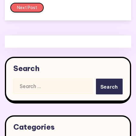
Next Post
Search
Search
for:
Categories