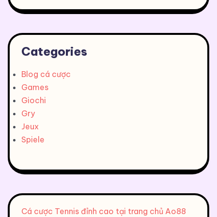
Categories
Blog cá cược
Games
Giochi
Gry
Jeux
Spiele
Cá cược Tennis đỉnh cao tại trang chủ Ao88