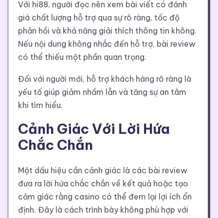
Với hi88, người đọc nên xem bài viết có đánh
giá chất lượng hỗ trợ qua sự rõ ràng, tốc độ
phản hồi và khả năng giải thích thông tin không.
Nếu nội dung không nhắc đến hỗ trợ, bài review
có thể thiếu một phần quan trọng.
Đối với người mới, hỗ trợ khách hàng rõ ràng là
yếu tố giúp giảm nhầm lẫn và tăng sự an tâm
khi tìm hiểu.
Cảnh Giác Với Lời Hứa
Chắc Chắn
Một dấu hiệu cần cảnh giác là các bài review
đưa ra lời hứa chắc chắn về kết quả hoặc tạo
cảm giác rằng casino có thể đem lại lợi ích ổn
định. Đây là cách trình bày không phù hợp với