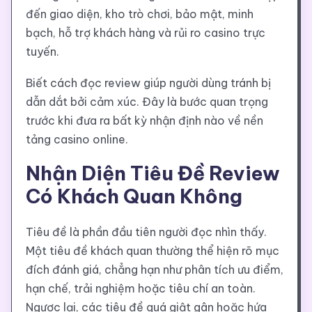
đến giao diện, kho trò chơi, bảo mật, minh
bạch, hỗ trợ khách hàng và rủi ro casino trực
tuyến.
Biết cách đọc review giúp người dùng tránh bị
dẫn dắt bởi cảm xúc. Đây là bước quan trọng
trước khi đưa ra bất kỳ nhận định nào về nền
tảng casino online.
Nhận Diện Tiêu Đề Review
Có Khách Quan Không
Tiêu đề là phần đầu tiên người đọc nhìn thấy.
Một tiêu đề khách quan thường thể hiện rõ mục
đích đánh giá, chẳng hạn như phân tích ưu điểm,
hạn chế, trải nghiệm hoặc tiêu chí an toàn.
Ngược lại, các tiêu đề quá giật gân hoặc hứa